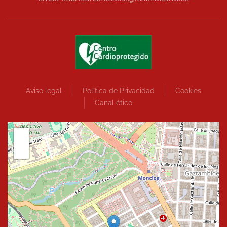
Aviso legal
Política de Privacidad
Cookies
Canal ético
+
−