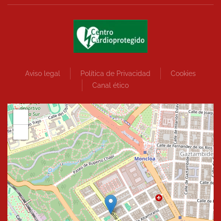
Aviso legal
Política de Privacidad
Cookies
Canal ético
+
−