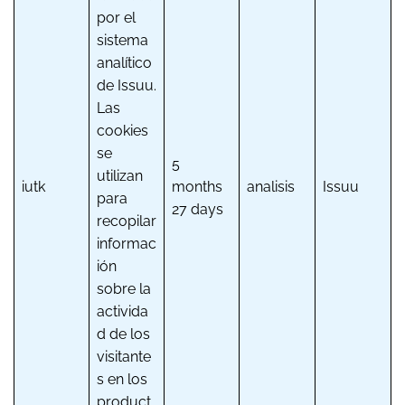
por el
sistema
analítico
de Issuu.
Las
cookies
se
5
utilizan
iutk
months
analisis
Issuu
para
27 days
recopilar
informac
ión
sobre la
activida
d de los
visitante
s en los
product