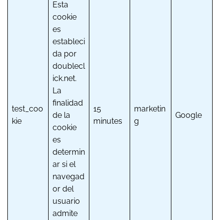
Esta
cookie
es
estableci
da por
doublecl
ick.net.
La
finalidad
test_coo
15
marketin
de la
Google
kie
minutes
g
cookie
es
determin
ar si el
navegad
or del
usuario
admite