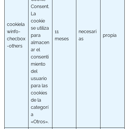
Consent.
La
cookie
cookiela
se utiliza
winfo-
11
necesari
para
propia
checbox
meses
as
almacen
-others
ar el
consenti
miento
del
usuario
para las
cookies
de la
categorí
a
«Otros».