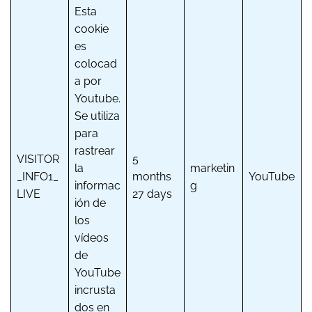
Esta
cookie
es
colocad
a por
Youtube.
Se utiliza
para
rastrear
VISITOR
5
la
marketin
_INFO1_
months
YouTube
informac
g
LIVE
27 days
ión de
los
vídeos
de
YouTube
incrusta
dos en