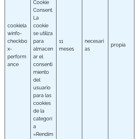
Cookie
Consent.
La
cookiela
cookie
winfo-
se utiliza
checkbo
para
11
necesari
propia
x-
almacen
meses
as
perform
ar el
ance
consenti
miento
del
usuario
para las
cookies
de la
categorí
a
«Rendim