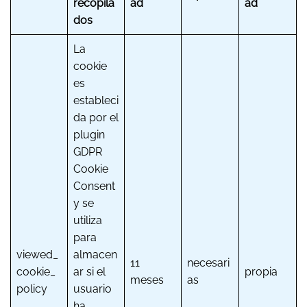
recopila
ad
ad
dos
La
cookie
es
estableci
da por el
plugin
GDPR
Cookie
Consent
y se
utiliza
para
viewed_
almacen
11
necesari
cookie_
ar si el
propia
meses
as
policy
usuario
ha