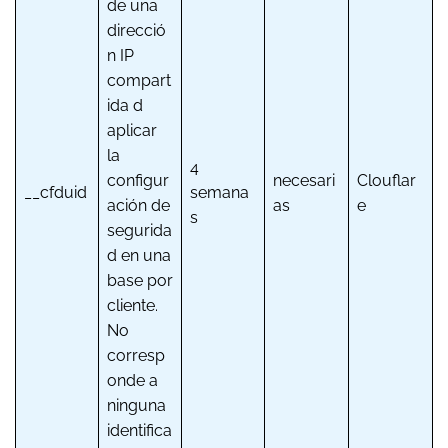
de una
direcció
n IP
compart
ida d
aplicar
la
4
configur
necesari
Clouflar
__cfduid
semana
ación de
as
e
s
segurida
d en una
base por
cliente.
No
corresp
onde a
ninguna
identifica