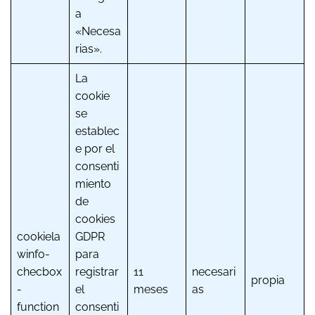
a
«Necesa
rias».
La
cookie
se
establec
e por el
consenti
miento
de
cookies
cookiela
GDPR
winfo-
para
checbox
registrar
11
necesari
propia
-
el
meses
as
function
consenti