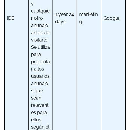
y
cualquie
1 year 24
marketin
IDE
r otro
Google
days
g
anuncio
antes de
visitarlo.
Se utiliza
para
presenta
r a los
usuarios
anuncio
s que
sean
relevant
es para
ellos
según el