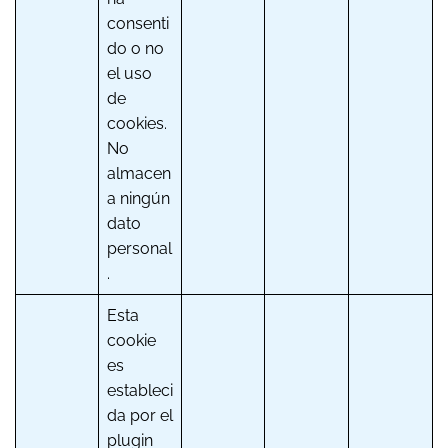
consenti
do o no
el uso
de
cookies.
No
almacen
a ningún
dato
personal
.
Esta
cookie
es
estableci
da por el
plugin