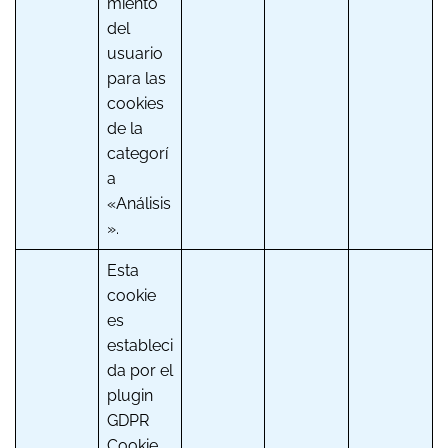
miento
del
usuario
para las
cookies
de la
categorí
a
«Análisis
».
Esta
cookie
es
estableci
da por el
plugin
GDPR
Cookie