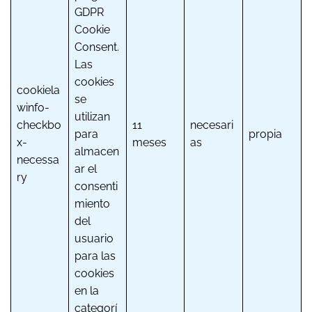
GDPR
Cookie
Consent.
Las
cookies
cookiela
se
winfo-
utilizan
checkbo
11
necesari
para
propia
x-
meses
as
almacen
necessa
ar el
ry
consenti
miento
del
usuario
para las
cookies
en la
categorí