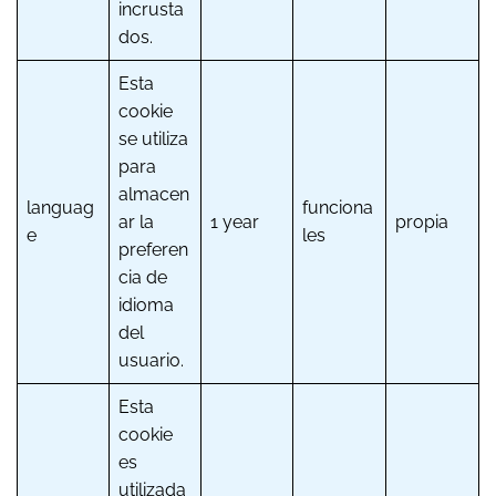
incrusta
dos.
Esta
cookie
se utiliza
para
almacen
languag
funciona
ar la
1 year
propia
e
les
preferen
cia de
idioma
del
usuario.
Esta
cookie
es
utilizada