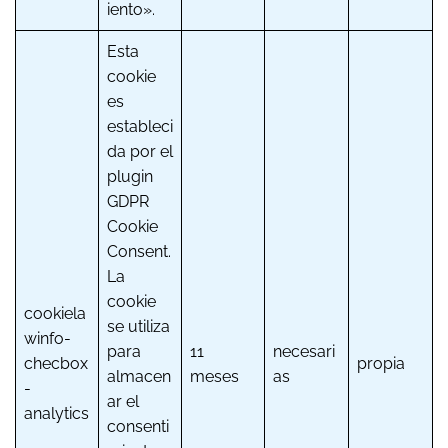
iento».
Esta
cookie
es
estableci
da por el
plugin
GDPR
Cookie
Consent.
La
cookie
cookiela
se utiliza
winfo-
para
11
necesari
checbox
propia
almacen
meses
as
-
ar el
analytics
consenti