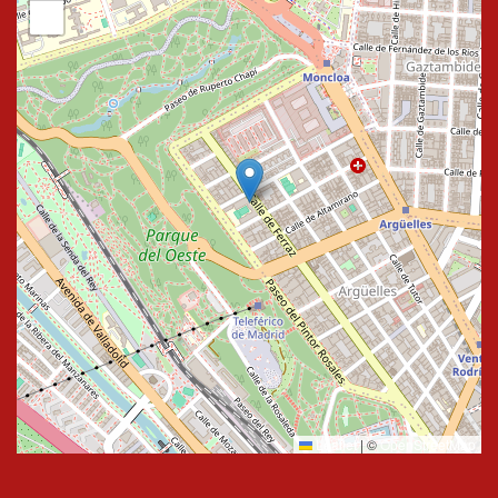
−
Leaflet
|
©
OpenStreetMap