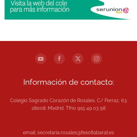
Información de contacto:
Colegio Sagrado Corazón de Rosales. C/ Ferraz, 63
28008. Madrid. Tfno 915 49 03 58
email: secretaria.rosales@fesofiabarat.es