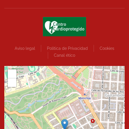
Aviso legal
Política de Privacidad
Cookies
Canal ético
+
−