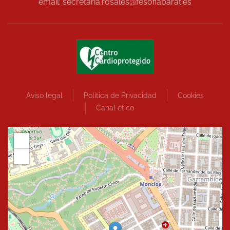
email: secretaria.rosales@fesofiabarat.es
Aviso legal
Política de Privacidad
Cookies
Canal ético
+
−