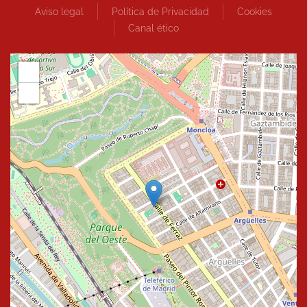
Aviso legal
Política de Privacidad
Cookies
Canal ético
+
−