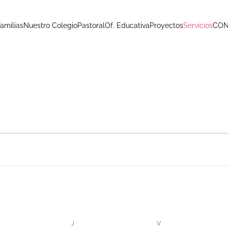
Familias
Nuestro Colegio
Pastoral
Of. Educativa
Proyectos
Servicios
CO
ÉRCOLES
J
JUEVES
V
VIERNES