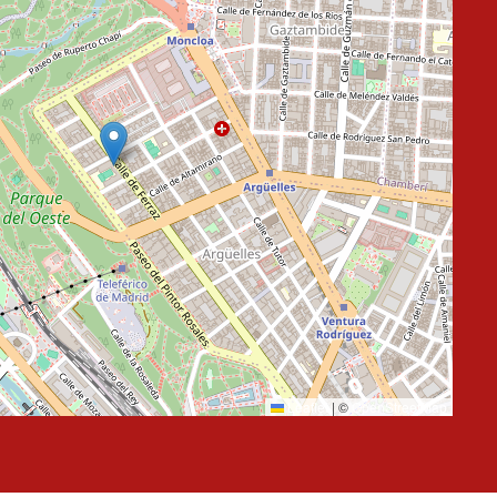
Leaflet
|
©
OpenStreetMap