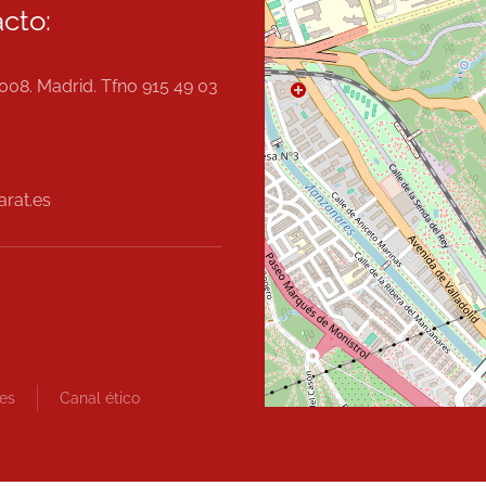
cto:
008. Madrid. Tfno 915 49 03
arat.es
es
Canal ético