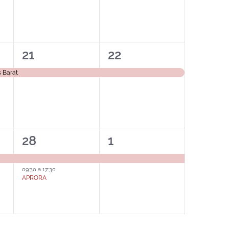
1
1
21
22
evento,
evento,
 Barat
2
1
28
1
eventos,
evento,
09:30
a
17:30
APRORA