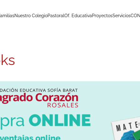
Familias
Nuestro Colegio
Pastoral
Of. Educativa
Proyectos
Servicios
CO
ks