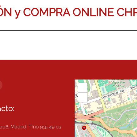
ÓN y COMPRA ONLINE C
+
−
cto:
008. Madrid. Tfno 915 49 03