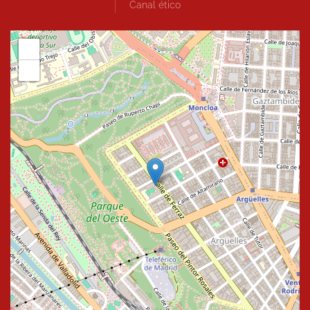
Canal ético
+
−