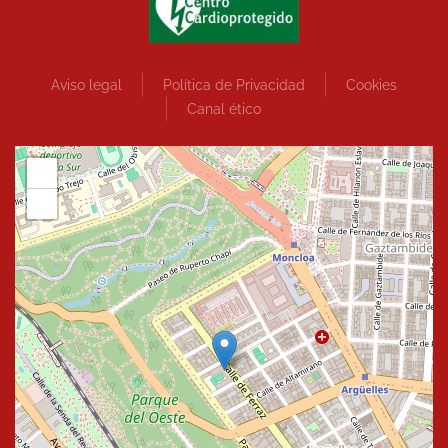
Aviso legal
Política de Privacidad
Cookies
Canal ético
+
−