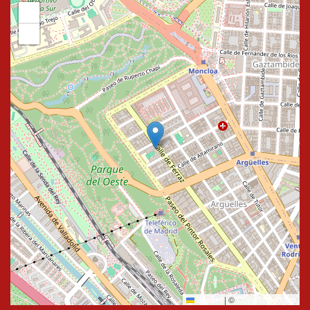
+
−
Leaflet
|
©
OpenStreetMap